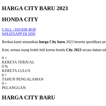
HARGA CITY BARU 2023
HONDA CITY
CALL : 010-838 4039
WHATSAPP DI SINI
Berikut kami senaraikan
harga City baru
2023 beserta spesifikasi pe
Kini, semua orang boleh beli kereta honda
City 2023
secara dalam ta
0
+
KERETA TERJUAL
0
%
KERETA LULUS
0
+
TAHUN PENGALAMAN
0
+
PELANGGAN
HARGA CITY BARU